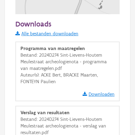
100 m
Downloads
Informatie Vlaanderen
Alle bestanden downloaden
i
Programma van maatregelen
Bestand: 2024D274 Sint-Lievens-Houtem
Meulestraat archeologienota - programma
+
−
van maatregelen.pdf
Auteur(s): ACKE Bert, BRACKE Maarten,
FONTEYN Paulien
Downloaden
Basis Lagen
Verslag van resultaten
Bestand: 2024D274 Sint-Lievens-Houtem
OSM-Basiskaart
Meulestraat archeologienota - verslag van
Ortho
resultaten.pdf