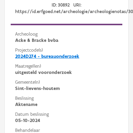
ID: 30892 URI:
https://id.erfgoed.net/archeologie/archeologienotas/3
Archeoloog
Acke & Bracke bvba
Projectcode(s)
2024D274 - bureauonderzoek
Maatregel(en)
uitgesteld vooronderzoek
Gemeente(n)
Sint-lievens-houtem
Beslissing
Aktename
Datum beslissing
05-10-2024
Behandelaar