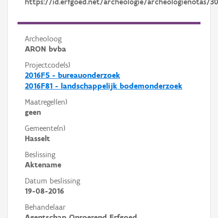
https://id.erfgoed.net/archeologie/archeologienotas/3
Archeoloog
ARON bvba
Projectcode(s)
2016F5 - bureauonderzoek
2016F81 - landschappelijk bodemonderzoek
Maatregel(en)
geen
Gemeente(n)
Hasselt
Beslissing
Aktename
Datum beslissing
19-08-2016
Behandelaar
Agentschap Onroerend Erfgoed