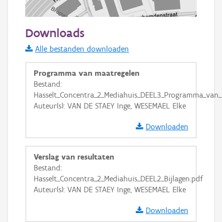
100 m
Downloads
Informatie Vlaanderen
Alle bestanden downloaden
i
Programma van maatregelen
Bestand:
Hasselt_Concentra_2_Mediahuis_DEEL3_Programma_van_
+
−
Auteur(s): VAN DE STAEY Inge, WESEMAEL Elke
Downloaden
Verslag van resultaten
Bestand:
Basis Lagen
Hasselt_Concentra_2_Mediahuis_DEEL2_Bijlagen.pdf
Auteur(s): VAN DE STAEY Inge, WESEMAEL Elke
OSM-Basiskaart
Ortho
Downloaden