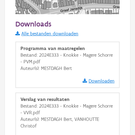
50 m
Downloads
Informatie Vlaanderen
Alle bestanden downloaden
i
Programma van maatregelen
Bestand: 2024E333 - Knokke - Magere Schorre
- PVM.pdf
+
−
Auteur(s): MESTDAGH Bert
Downloaden
Verslag van resultaten
Bestand: 2024E333 - Knokke - Magere Schorre
Basis Lagen
- VVR.pdf
Auteur(s): MESTDAGH Bert, VANHOUTTE
OSM-Basiskaart
Christof
Ortho