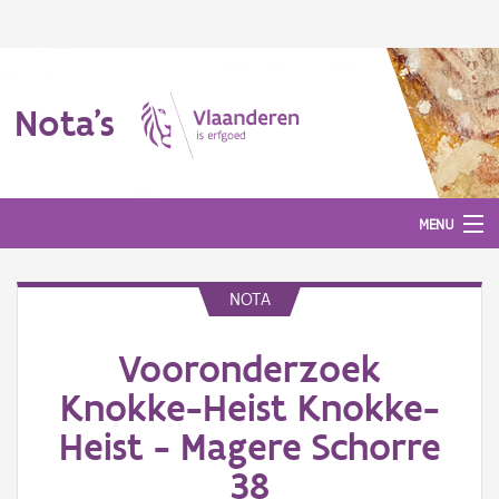
Nota's
MENU
NOTA
Nota's
Vooronderzoek
Aanmelden
Knokke-Heist Knokke-
Heist - Magere Schorre
38