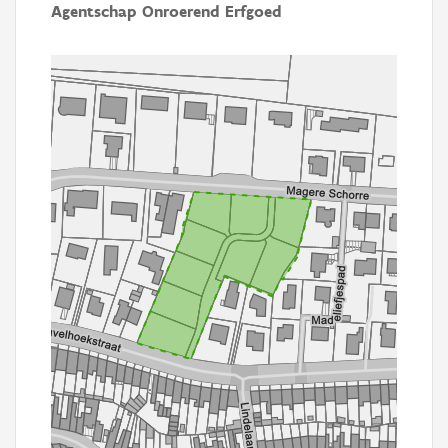
Agentschap Onroerend Erfgoed