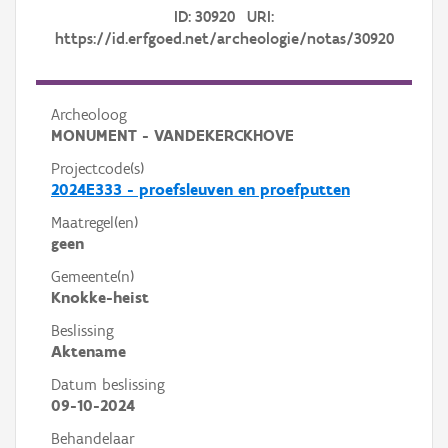
ID: 30920 URI:
https://id.erfgoed.net/archeologie/notas/30920
Archeoloog
MONUMENT - VANDEKERCKHOVE
Projectcode(s)
2024E333 - proefsleuven en proefputten
Maatregel(en)
geen
Gemeente(n)
Knokke-heist
Beslissing
Aktename
Datum beslissing
09-10-2024
Behandelaar