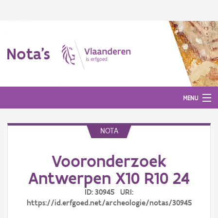
Nota's
MENU
NOTA
Nota's
Vooronderzoek
Aanmelden
Antwerpen X10 R10 24
ID: 30945 URI:
https://id.erfgoed.net/archeologie/notas/30945