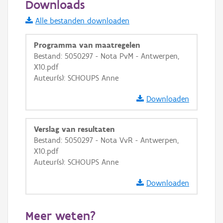
Downloads
Informatie Vlaanderen
Alle bestanden downloaden
i
Programma van maatregelen
Bestand: 5050297 - Nota PvM - Antwerpen,
X10.pdf
+
−
Auteur(s): SCHOUPS Anne
Downloaden
Verslag van resultaten
Bestand: 5050297 - Nota VvR - Antwerpen,
Basis Lagen
X10.pdf
Auteur(s): SCHOUPS Anne
OSM-Basiskaart
Ortho
Downloaden
GRB-Basiskaart
Meer weten?
GRB-Basiskaart in grijswaarden