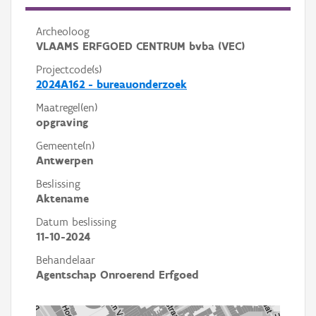
Archeoloog
VLAAMS ERFGOED CENTRUM bvba (VEC)
Projectcode(s)
2024A162 - bureauonderzoek
Maatregel(en)
opgraving
Gemeente(n)
Antwerpen
Beslissing
Aktename
Datum beslissing
11-10-2024
Behandelaar
Agentschap Onroerend Erfgoed