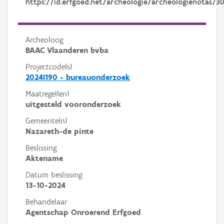
https://id.erfgoed.net/archeologie/archeologienotas/3
Archeoloog
BAAC Vlaanderen bvba
Projectcode(s)
2024I190 - bureauonderzoek
Maatregel(en)
uitgesteld vooronderzoek
Gemeente(n)
Nazareth-de pinte
Beslissing
Aktename
Datum beslissing
13-10-2024
Behandelaar
Agentschap Onroerend Erfgoed