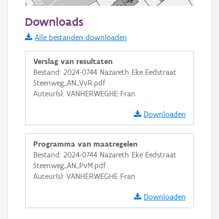
50 m
Downloads
Informatie Vlaanderen
Alle bestanden downloaden
i
Verslag van resultaten
Bestand: 2024-0744 Nazareth Eke Eedstraat
Steenweg_AN_VvR.pdf
+
−
Auteur(s): VANHERWEGHE Fran
Downloaden
Programma van maatregelen
Bestand: 2024-0744 Nazareth Eke Eedstraat
Basis Lagen
Steenweg_AN_PvM.pdf
Auteur(s): VANHERWEGHE Fran
OSM-Basiskaart
Ortho
Downloaden
GRB-Basiskaart