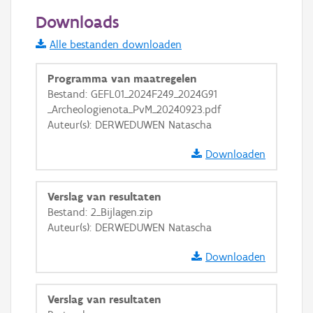
50 m
Downloads
Informatie Vlaanderen
Alle bestanden downloaden
i
Programma van maatregelen
Bestand: GEFL01_2024F249_2024G91
_Archeologienota_PvM_20240923.pdf
+
−
Auteur(s): DERWEDUWEN Natascha
Downloaden
Verslag van resultaten
Bestand: 2_Bijlagen.zip
Basis Lagen
Auteur(s): DERWEDUWEN Natascha
OSM-Basiskaart
Downloaden
Ortho
GRB-Basiskaart
Verslag van resultaten