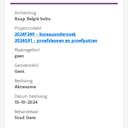
Archeoloog
Raap België bvba
Projectcode(s)
2024F249 - bureauonderzoek
2024G91 - proefsleuven en proefputten
Maatregel(en)
geen
Gemeente(n)
Gent
Beslissing
Aktename
Datum beslissing
15-10-2024
Behandelaar
Stad Gent