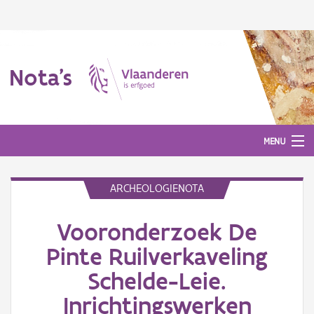
Nota's
MENU
ARCHEOLOGIENOTA
Nota's
Vooronderzoek De
Aanmelden
Pinte Ruilverkaveling
Schelde-Leie.
Inrichtingswerken