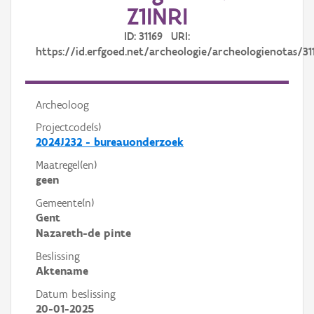
Z1INRI
ID: 31169 URI:
https://id.erfgoed.net/archeologie/archeologienotas/31
Archeoloog
Projectcode(s)
2024J232 - bureauonderzoek
Maatregel(en)
geen
Gemeente(n)
Gent
Nazareth-de pinte
Beslissing
Aktename
Datum beslissing
20-01-2025