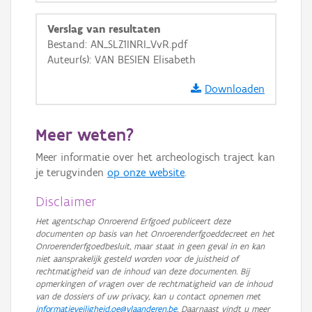
Ortho
Verslag van resultaten
GRB-Basiskaart
Bestand: AN_SLZ1INRI_VvR.pdf
Auteur(s): VAN BESIEN Elisabeth
GRB-Basiskaart in grijswaarden
Downloaden
Meer weten?
Meer informatie over het archeologisch traject kan
je terugvinden
op onze website
.
Disclaimer
Het agentschap Onroerend Erfgoed publiceert deze
documenten op basis van het Onroerenderfgoeddecreet en het
Onroerenderfgoedbesluit, maar staat in geen geval in en kan
niet aansprakelijk gesteld worden voor de juistheid of
rechtmatigheid van de inhoud van deze documenten. Bij
opmerkingen of vragen over de rechtmatigheid van de inhoud
van de dossiers of uw privacy, kan u contact opnemen met
informatieveiligheid.oe@vlaanderen.be
. Daarnaast vindt u meer