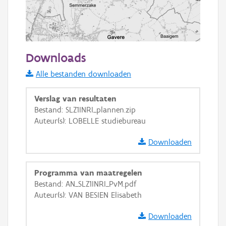
2 km
Downloads
Informatie Vlaanderen
Alle bestanden downloaden
i
Verslag van resultaten
Bestand: SLZ1INRI_plannen.zip
Auteur(s): LOBELLE studiebureau
+
−
Downloaden
Programma van maatregelen
Bestand: AN_SLZ1INRI_PvM.pdf
Auteur(s): VAN BESIEN Elisabeth
Basis Lagen
Downloaden
OSM-Basiskaart