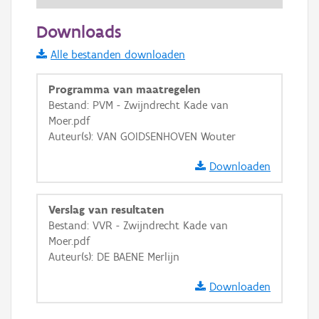
50 m
Downloads
Informatie Vlaanderen
Alle bestanden downloaden
i
Programma van maatregelen
Bestand: PVM - Zwijndrecht Kade van
Moer.pdf
+
−
Auteur(s): VAN GOIDSENHOVEN Wouter
Downloaden
Verslag van resultaten
Bestand: VVR - Zwijndrecht Kade van
Basis Lagen
Moer.pdf
Auteur(s): DE BAENE Merlijn
OSM-Basiskaart
Ortho
Downloaden
GRB-Basiskaart