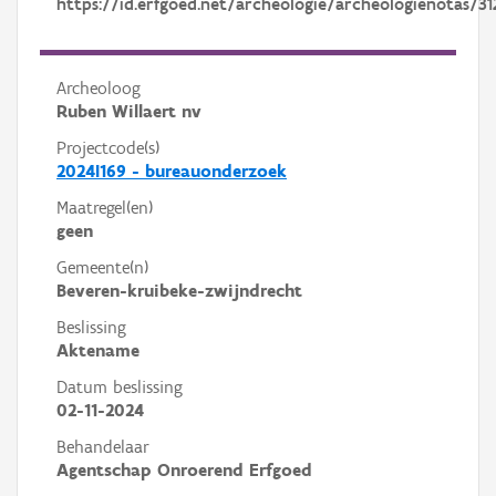
https://id.erfgoed.net/archeologie/archeologienotas/31
Archeoloog
Ruben Willaert nv
Projectcode(s)
2024I169 - bureauonderzoek
Maatregel(en)
geen
Gemeente(n)
Beveren-kruibeke-zwijndrecht
Beslissing
Aktename
Datum beslissing
02-11-2024
Behandelaar
Agentschap Onroerend Erfgoed