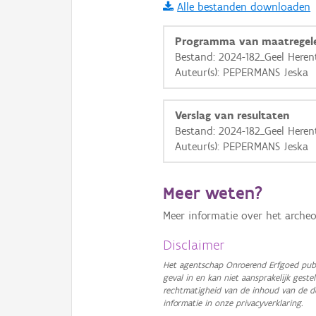
Alle bestanden downloaden
i
Programma van maatregel
Bestand: 2024-182_Geel Here
Auteur(s): PEPERMANS Jeska
+
−
Verslag van resultaten
Bestand: 2024-182_Geel Heren
Auteur(s): PEPERMANS Jeska
Basis Lagen
Meer weten?
OSM-Basiskaart
Meer informatie over het archeo
Ortho
Disclaimer
GRB-Basiskaart
Het agentschap Onroerend Erfgoed publ
geval in en kan niet aansprakelijk ges
GRB-Basiskaart in grijsw
rechtmatigheid van de inhoud van de d
informatie in onze privacyverklaring.