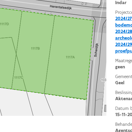
Indar
Projectc
2024J27
bodemo
2024J28
archeol
2024J29
proefp
Maatrege
geen
Gemeent
Geel
Beslissin
Aktena
Datum be
15-11-2
Behande
Agents