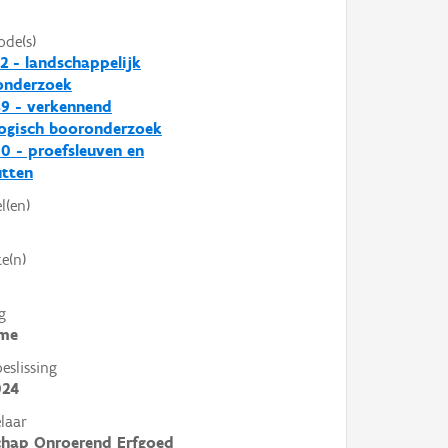
ode(s)
2 - landschappelijk
nderzoek
9 - verkennend
ogisch booronderzoek
0 - proefsleuven en
utten
l(en)
e(n)
g
me
slissing
024
laar
chap Onroerend Erfgoed