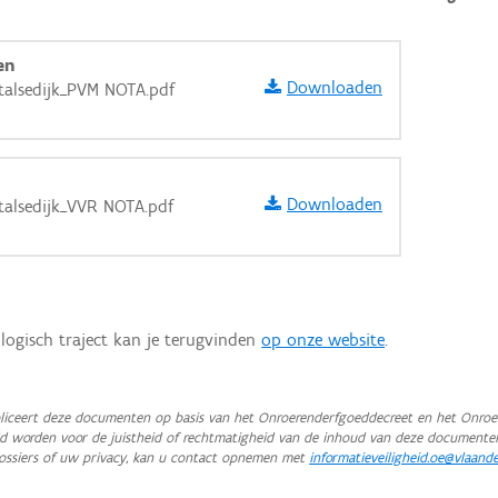
en
Downloaden
ntalsedijk_PVM NOTA.pdf
Downloaden
talsedijk_VVR NOTA.pdf
logisch traject kan je terugvinden
op onze website
.
iceert deze documenten op basis van het Onroerenderfgoeddecreet en het Onroer
teld worden voor de juistheid of rechtmatigheid van de inhoud van deze documente
aarden
ossiers of uw privacy, kan u contact opnemen met
informatieveiligheid.oe@vlaand