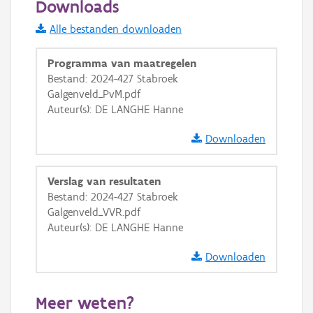
Downloads
Informatie Vlaanderen
Alle bestanden downloaden
i
Programma van maatregelen
Bestand: 2024-427 Stabroek
Galgenveld_PvM.pdf
+
−
Auteur(s): DE LANGHE Hanne
Downloaden
Verslag van resultaten
Bestand: 2024-427 Stabroek
Basis Lagen
Galgenveld_VVR.pdf
Auteur(s): DE LANGHE Hanne
OSM-Basiskaart
Ortho
Downloaden
GRB-Basiskaart
Meer weten?
GRB-Basiskaart in grijswaarden