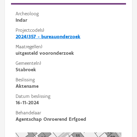
Archeoloog
Indar
Projectcode(s)
2024J357 - bureauonderzoek
Maatregel(en)
uitgesteld vooronderzoek
Gemeente(n)
Stabroek
Beslissing
Aktename
Datum beslissing
16-11-2024
Behandelaar
Agentschap Onroerend Erfgoed