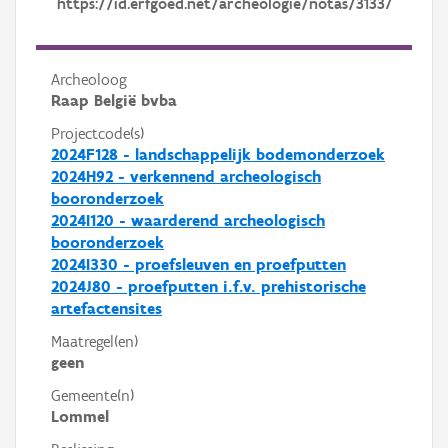
https://id.erfgoed.net/archeologie/notas/31337
Archeoloog
Raap België bvba
Projectcode(s)
2024F128 - landschappelijk bodemonderzoek
2024H92 - verkennend archeologisch
booronderzoek
2024I120 - waarderend archeologisch
booronderzoek
2024I330 - proefsleuven en proefputten
2024J80 - proefputten i.f.v. prehistorische
artefactensites
Maatregel(en)
geen
Gemeente(n)
Lommel