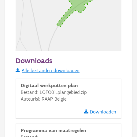
50 m
Downloads
Informatie Vlaanderen
Alle bestanden downloaden
i
Digitaal werkputten plan
Bestand: LOFO01_plangebied.zip
Auteur(s): RAAP Belgie
+
−
Downloaden
Programma van maatregelen