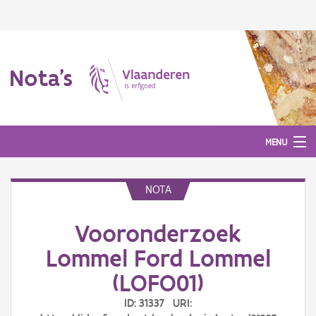
Nota's
MENU
NOTA
Nota's
Vooronderzoek
Aanmelden
Lommel Ford Lommel
(LOFO01)
ID: 31337 URI: