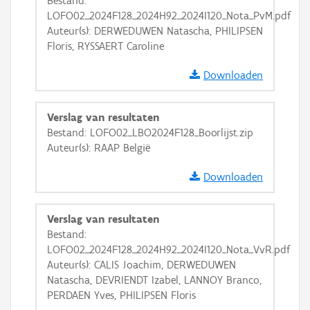
Bestand:
LOFO02_2024F128_2024H92_2024I120_Nota_PvM.pdf
Basis Lagen
Auteur(s): DERWEDUWEN Natascha, PHILIPSEN
Floris, RYSSAERT Caroline
OSM-Basiskaart
Ortho
Downloaden
GRB-Basiskaart
Verslag van resultaten
GRB-Basiskaart in grijswaarden
Bestand: LOFO02_LBO2024F128_Boorlijst.zip
Auteur(s): RAAP België
Downloaden
Verslag van resultaten
Bestand:
LOFO02_2024F128_2024H92_2024I120_Nota_VvR.pdf
Auteur(s): CALIS Joachim, DERWEDUWEN
Natascha, DEVRIENDT Izabel, LANNOY Branco,
PERDAEN Yves, PHILIPSEN Floris