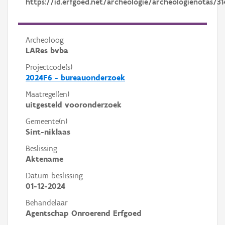
https://id.erfgoed.net/archeologie/archeologienotas/31
Archeoloog
LARes bvba
Projectcode(s)
2024F6 - bureauonderzoek
Maatregel(en)
uitgesteld vooronderzoek
Gemeente(n)
Sint-niklaas
Beslissing
Aktename
Datum beslissing
01-12-2024
Behandelaar
Agentschap Onroerend Erfgoed