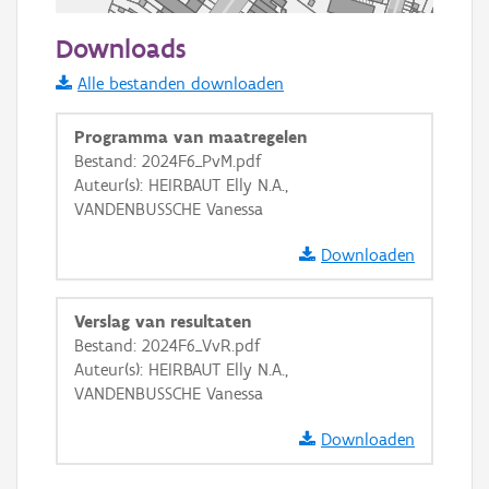
50 m
Downloads
Informatie Vlaanderen
Alle bestanden downloaden
i
Programma van maatregelen
Bestand: 2024F6_PvM.pdf
Auteur(s): HEIRBAUT Elly N.A.,
+
−
VANDENBUSSCHE Vanessa
Downloaden
Verslag van resultaten
Bestand: 2024F6_VvR.pdf
Basis Lagen
Auteur(s): HEIRBAUT Elly N.A.,
VANDENBUSSCHE Vanessa
OSM-Basiskaart
Ortho
Downloaden
GRB-Basiskaart