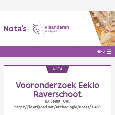
Nota's
MENU
NOTA
Nota's
Vooronderzoek Eeklo
Aanmelden
Raverschoot
ID: 31489 URI:
https://id.erfgoed.net/archeologie/notas/31489