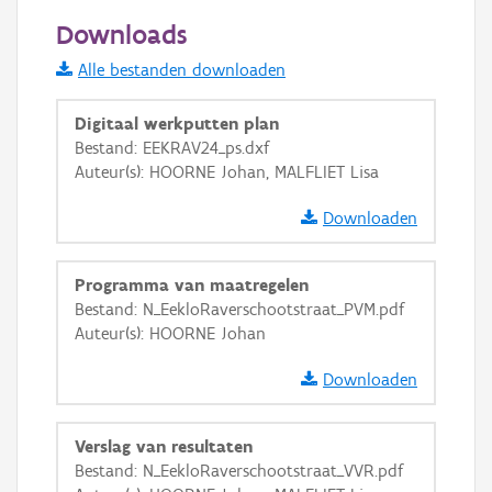
50 m
Downloads
Informatie Vlaanderen
Alle bestanden downloaden
i
Digitaal werkputten plan
Bestand: EEKRAV24_ps.dxf
Auteur(s): HOORNE Johan, MALFLIET Lisa
+
−
Downloaden
Programma van maatregelen
Bestand: N_EekloRaverschootstraat_PVM.pdf
Auteur(s): HOORNE Johan
Basis Lagen
Downloaden
OSM-Basiskaart
Ortho
Verslag van resultaten
GRB-Basiskaart
Bestand: N_EekloRaverschootstraat_VVR.pdf