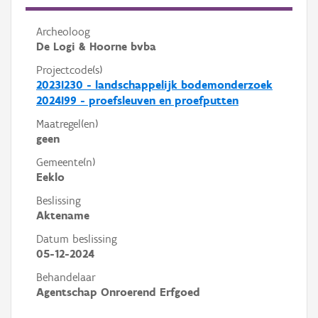
Archeoloog
De Logi & Hoorne bvba
Projectcode(s)
2023I230 - landschappelijk bodemonderzoek
2024I99 - proefsleuven en proefputten
Maatregel(en)
geen
Gemeente(n)
Eeklo
Beslissing
Aktename
Datum beslissing
05-12-2024
Behandelaar
Agentschap Onroerend Erfgoed