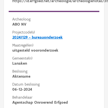
https://id.erfgoed.net/archeologie/archeologienotas/31
Archeoloog
ABO NV
Projectcode(s)
2024J129 - bureauonderzoek
Maatregel(en)
uitgesteld vooronderzoek
Gemeente(n)
Lanaken
Beslissing
Aktename
Datum beslissing
06-12-2024
Behandelaar
Agentschap Onroerend Erfgoed