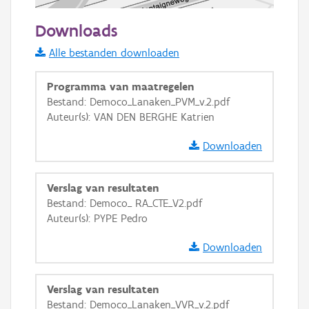
50 m
Downloads
Informatie Vlaanderen
Alle bestanden downloaden
i
Programma van maatregelen
Bestand: Democo_Lanaken_PVM_v.2.pdf
Auteur(s): VAN DEN BERGHE Katrien
+
−
Downloaden
Verslag van resultaten
Bestand: Democo_ RA_CTE_V2.pdf
Auteur(s): PYPE Pedro
Basis Lagen
Downloaden
OSM-Basiskaart
Ortho
Verslag van resultaten
GRB-Basiskaart
Bestand: Democo_Lanaken_VVR_v.2.pdf