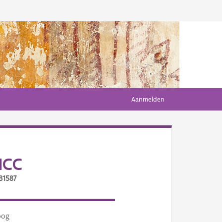
Aanmelden
ICC
31587
oog