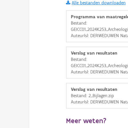
Alle bestanden downloaden
i
Programma van maatregel
Bestand:
GEICC01_2024K253_Archeolog
+
−
Auteur(s): DERWEDUWEN Nat
Verslag van resultaten
Bestand:
GEICC01_2024K253_Archeolog
Auteur(s): DERWEDUWEN Nat
Basis Lagen
OSM-Basiskaart
Verslag van resultaten
Ortho
Bestand: 2_Bijlagen.zip
Auteur(s): DERWEDUWEN Nat
GRB-Basiskaart
GRB-Basiskaart in grijsw
Meer weten?