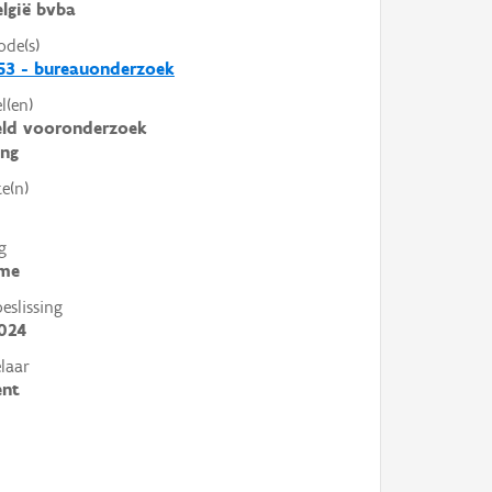
lgië bvba
ode(s)
53 - bureauonderzoek
l(en)
eld vooronderzoek
ing
e(n)
g
me
slissing
024
laar
ent