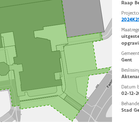
Raap Be
Projectc
2024K2
Maatrege
uitgest
opgrav
Gemeent
Gent
Beslissin
Aktena
Datum be
02-12-2
Behande
Stad G