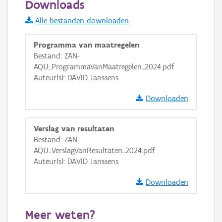
Downloads
Informatie Vlaanderen
Alle bestanden downloaden
i
Programma van maatregelen
Bestand: ZAN-
AQU_ProgrammaVanMaatregelen_2024.pdf
+
−
Auteur(s): DAVID Janssens
Downloaden
Verslag van resultaten
Bestand: ZAN-
Basis Lagen
AQU_VerslagVanResultaten_2024.pdf
Auteur(s): DAVID Janssens
OSM-Basiskaart
Ortho
Downloaden
GRB-Basiskaart
Meer weten?
GRB-Basiskaart in grijswaarden