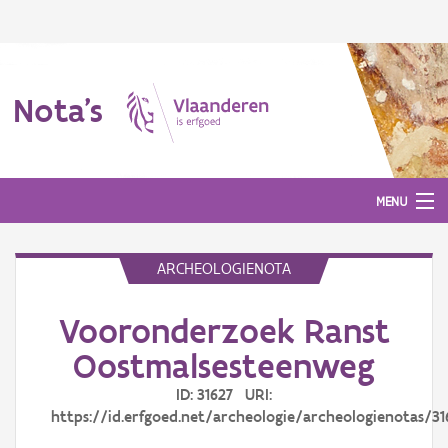
Nota's
MENU
ARCHEOLOGIENOTA
Nota's
Vooronderzoek Ranst
Aanmelden
Oostmalsesteenweg
ID: 31627 URI:
https://id.erfgoed.net/archeologie/archeologienotas/31