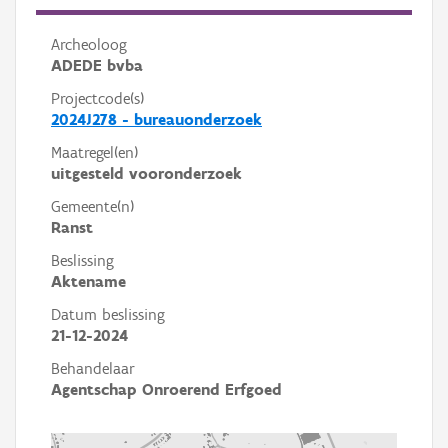
Archeoloog
ADEDE bvba
Projectcode(s)
2024J278 - bureauonderzoek
Maatregel(en)
uitgesteld vooronderzoek
Gemeente(n)
Ranst
Beslissing
Aktename
Datum beslissing
21-12-2024
Behandelaar
Agentschap Onroerend Erfgoed