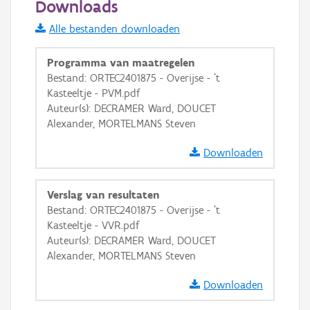
Downloads
Informatie Vlaanderen
Alle bestanden downloaden
i
Programma van maatregelen
Bestand: ORTEC2401875 - Overijse - 't
Kasteeltje - PVM.pdf
+
−
Auteur(s): DECRAMER Ward, DOUCET
Alexander, MORTELMANS Steven
Downloaden
Verslag van resultaten
Basis Lagen
Bestand: ORTEC2401875 - Overijse - 't
Kasteeltje - VVR.pdf
OSM-Basiskaart
Auteur(s): DECRAMER Ward, DOUCET
Ortho
Alexander, MORTELMANS Steven
GRB-Basiskaart
Downloaden
GRB-Basiskaart in grijswaarden