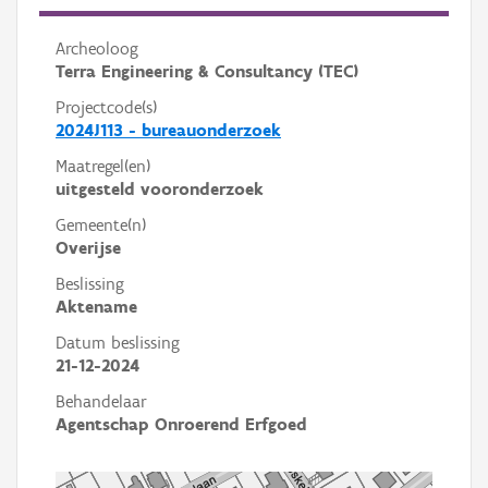
Archeoloog
Terra Engineering & Consultancy (TEC)
Projectcode(s)
2024J113 - bureauonderzoek
Maatregel(en)
uitgesteld vooronderzoek
Gemeente(n)
Overijse
Beslissing
Aktename
Datum beslissing
21-12-2024
Behandelaar
Agentschap Onroerend Erfgoed