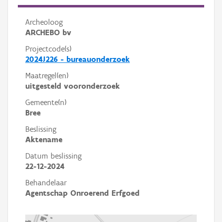
Archeoloog
ARCHEBO bv
Projectcode(s)
2024J226 - bureauonderzoek
Maatregel(en)
uitgesteld vooronderzoek
Gemeente(n)
Bree
Beslissing
Aktename
Datum beslissing
22-12-2024
Behandelaar
Agentschap Onroerend Erfgoed