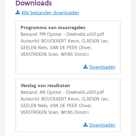
Downloads
Informatie Vlaanderen
Alle bestanden downloaden
i
Programma van maatregelen
Bestand: PM Opitter - Dreelveld_v001.pdf
Auteur(s): BOUCKAERT Kevin, CLAESEN Jan,
+
−
GEELEN Niels, VAN DE PEER Oliver,
VERSTREKEN Stien, WIJNS Dimitri
Downloaden
Verslag van resultaten
Basis Lagen
Bestand: AN Opitter - Dreelveld_v001.pdf
Auteur(s): BOUCKAERT Kevin, CLAESEN Jan,
OSM-Basiskaart
GEELEN Niels, VAN DE PEER Oliver,
Ortho
VERSTREKEN Stien, WIJNS Dimitri
GRB-Basiskaart
Downloaden
GRB-Basiskaart in grijswaarden