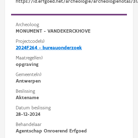
https://id.erfgoed.net/archeologie/archeologienotas/31
Archeoloog
MONUMENT - VANDEKERCKHOVE
Projectcode(s)
2024F264 - bureauonderzoek
Maatregel(en)
opgraving
Gemeente(n)
Antwerpen
Beslissing
Aktename
Datum beslissing
28-12-2024
Behandelaar
Agentschap Onroerend Erfgoed