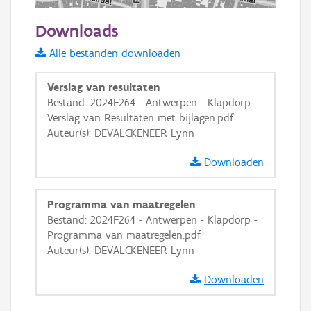
100 m
Downloads
Informatie Vlaanderen
Alle bestanden downloaden
i
Verslag van resultaten
Bestand: 2024F264 - Antwerpen - Klapdorp -
Verslag van Resultaten met bijlagen.pdf
+
−
Auteur(s): DEVALCKENEER Lynn
Downloaden
Programma van maatregelen
Bestand: 2024F264 - Antwerpen - Klapdorp -
Basis Lagen
Programma van maatregelen.pdf
Auteur(s): DEVALCKENEER Lynn
OSM-Basiskaart
Ortho
Downloaden
GRB-Basiskaart