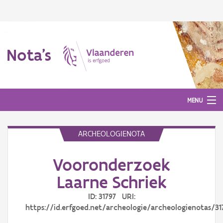
Nota's
MENU
ARCHEOLOGIENOTA
Nota's
Vooronderzoek
Aanmelden
Laarne Schriek
ID: 31797 URI:
https://id.erfgoed.net/archeologie/archeologienotas/31