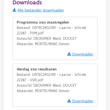
Downloads
Informatie Vlaanderen
Alle bestanden downloaden
i
Programma van maatregelen
Bestand: ORTEC2402149 - Laarne - Schriek
22387 - PVM.pdf
+
−
Auteur(s): DECRAMER Ward, DOUCET
Alexander, MORTELMANS Steven
Downloaden
Verslag van resultaten
Basis Lagen
Bestand: ORTEC2402149 - Laarne - Schriek
22387 - VVR.pdf
OSM-Basiskaart
Auteur(s): DECRAMER Ward, DOUCET
Ortho
Alexander, MORTELMANS Steven
GRB-Basiskaart
Downloaden
GRB-Basiskaart in grijswaarden