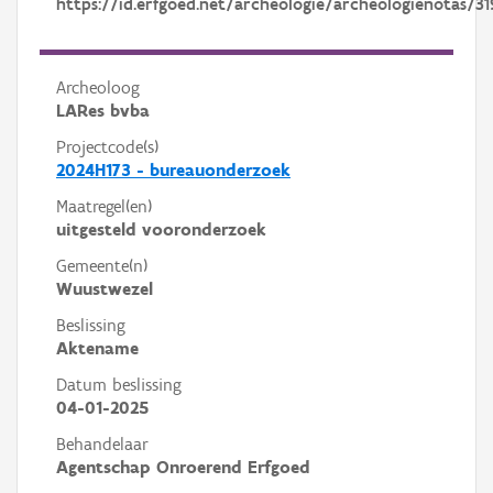
https://id.erfgoed.net/archeologie/archeologienotas/31
Archeoloog
LARes bvba
Projectcode(s)
2024H173 - bureauonderzoek
Maatregel(en)
uitgesteld vooronderzoek
Gemeente(n)
Wuustwezel
Beslissing
Aktename
Datum beslissing
04-01-2025
Behandelaar
Agentschap Onroerend Erfgoed