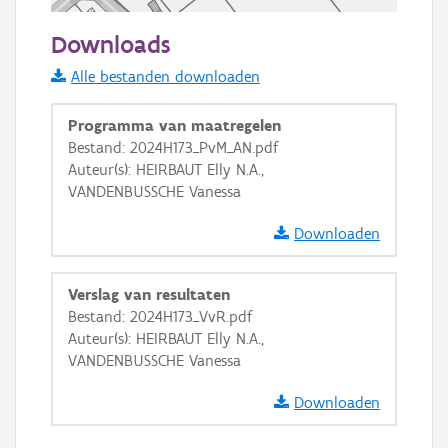
50 m
Downloads
Informatie Vlaanderen
Alle bestanden downloaden
i
Programma van maatregelen
Bestand: 2024H173_PvM_AN.pdf
Auteur(s): HEIRBAUT Elly N.A.,
+
−
VANDENBUSSCHE Vanessa
Downloaden
Verslag van resultaten
Bestand: 2024H173_VvR.pdf
Basis Lagen
Auteur(s): HEIRBAUT Elly N.A.,
VANDENBUSSCHE Vanessa
OSM-Basiskaart
Ortho
Downloaden
GRB-Basiskaart