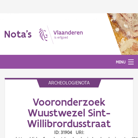
Nota's
MENU
ARCHEOLOGIENOTA
Nota's
Vooronderzoek
Aanmelden
Wuustwezel Sint-
Willibrordusstraat
ID: 31904 URI: