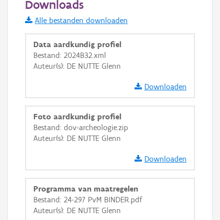
Downloads
Informatie Vlaanderen
Alle bestanden downloaden
i
Data aardkundig profiel
Bestand: 2024B32.xml
Auteur(s): DE NUTTE Glenn
+
−
Downloaden
Foto aardkundig profiel
Bestand: dov-archeologie.zip
Auteur(s): DE NUTTE Glenn
Basis Lagen
Downloaden
OSM-Basiskaart
Ortho
Programma van maatregelen
GRB-Basiskaart
Bestand: 24-297 PvM BINDER.pdf
Auteur(s): DE NUTTE Glenn
GRB-Basiskaart in grijswaarden