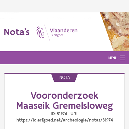
Nota's
MENU
NOTA
Nota's
Vooronderzoek
Aanmelden
Maaseik Gremelsloweg
ID: 31974 URI:
https://id.erfgoed.net/archeologie/notas/31974