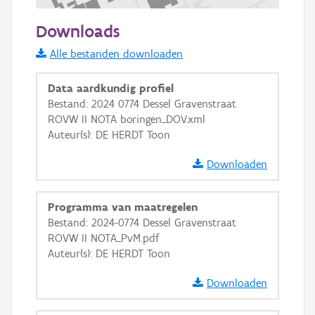
100 m
Downloads
Informatie Vlaanderen
Alle bestanden downloaden
i
Data aardkundig profiel
Bestand: 2024 0774 Dessel Gravenstraat
ROVW II NOTA boringen_DOV.xml
+
−
Auteur(s): DE HERDT Toon
Downloaden
Programma van maatregelen
Bestand: 2024-0774 Dessel Gravenstraat
Basis Lagen
ROVW II NOTA_PvM.pdf
Auteur(s): DE HERDT Toon
OSM-Basiskaart
Ortho
Downloaden
GRB-Basiskaart