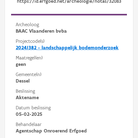
https://id.erfgoed.net/archeologie/notas/32083
Archeoloog
BAAC Vlaanderen bvba
Projectcode(s)
2024J382 - landschappelijk bodemonderzoek
Maatregel(en)
geen
Gemeente(n)
Dessel
Beslissing
Aktename
Datum beslissing
05-02-2025
Behandelaar
Agentschap Onroerend Erfgoed