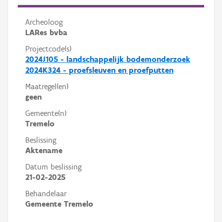
Archeoloog
LARes bvba
Projectcode(s)
2024J105 - landschappelijk bodemonderzoek
2024K324 - proefsleuven en proefputten
Maatregel(en)
geen
Gemeente(n)
Tremelo
Beslissing
Aktename
Datum beslissing
21-02-2025
Behandelaar
Gemeente Tremelo