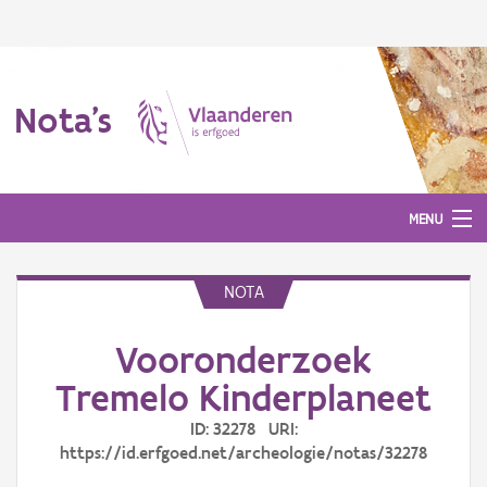
Nota's
MENU
NOTA
Nota's
Vooronderzoek
Aanmelden
Tremelo Kinderplaneet
ID: 32278 URI:
https://id.erfgoed.net/archeologie/notas/32278