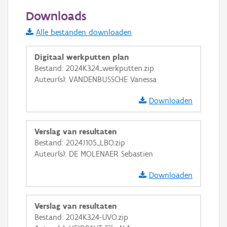
50 m
Downloads
Informatie Vlaanderen
Alle bestanden downloaden
i
Digitaal werkputten plan
Bestand: 2024K324_werkputten.zip
Auteur(s): VANDENBUSSCHE Vanessa
+
−
Downloaden
Verslag van resultaten
Bestand: 2024J105_LBO.zip
Auteur(s): DE MOLENAER Sebastien
Basis Lagen
Downloaden
OSM-Basiskaart
Ortho
Verslag van resultaten
GRB-Basiskaart
Bestand: 2024K324-UVO.zip