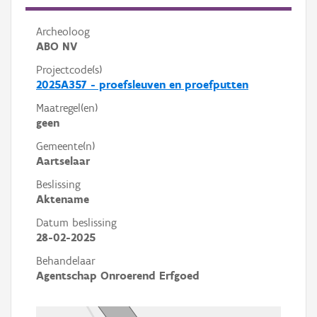
Archeoloog
ABO NV
Projectcode(s)
2025A357 - proefsleuven en proefputten
Maatregel(en)
geen
Gemeente(n)
Aartselaar
Beslissing
Aktename
Datum beslissing
28-02-2025
Behandelaar
Agentschap Onroerend Erfgoed