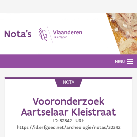
Nota's
MENU
NOTA
Nota's
Vooronderzoek
Aanmelden
Aartselaar Kleistraat
ID: 32342 URI:
https://id.erfgoed.net/archeologie/notas/32342