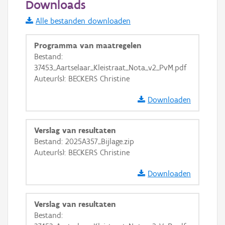
Downloads
Informatie Vlaanderen
Alle bestanden downloaden
i
Programma van maatregelen
Bestand:
37453_Aartselaar_Kleistraat_Nota_v2_PvM.pdf
+
−
Auteur(s): BECKERS Christine
Downloaden
Verslag van resultaten
Bestand: 2025A357_Bijlage.zip
Basis Lagen
Auteur(s): BECKERS Christine
OSM-Basiskaart
Downloaden
Ortho
GRB-Basiskaart
Verslag van resultaten
Bestand:
GRB-Basiskaart in grijswaarden