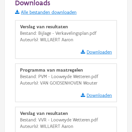
Downloads
Informatie Vlaanderen
Alle bestanden downloaden
i
Verslag van resultaten
Bestand: Bijlage - Verkavelingsplan.pdf
Auteur(s): WILLAERT Aaron
+
−
Downloaden
Programma van maatregelen
Bestand: PVM - Looweyde Wetteren.pdf
Auteur(s): VAN GOIDSENHOVEN Wouter
Basis Lagen
Downloaden
OSM-Basiskaart
Ortho
Verslag van resultaten
GRB-Basiskaart
Bestand: VVR - Looweyde Wetteren.pdf
Auteur(s): WILLAERT Aaron
GRB-Basiskaart in grijswaarden