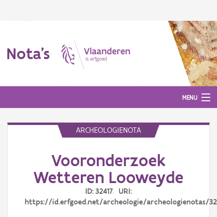
Nota's
MENU
ARCHEOLOGIENOTA
Nota's
Vooronderzoek
Aanmelden
Wetteren Looweyde
ID: 32417 URI:
https://id.erfgoed.net/archeologie/archeologienotas/32