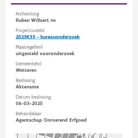
Archeoloog
Ruben Willaert nv
Projectcode(s)
2023K33 - bureauonderzoek
Maatregel(en)
uitgesteld vooronderzoek
Gemeente(n)
Wetteren
Beslissing
Aktename
Datum beslissing
06-03-2025
Behandelaar
Agentschap Onroerend Erfgoed