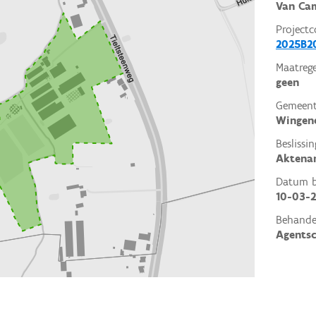
Van Ca
Projectc
2025B2
Maatrege
geen
Gemeent
Wingen
Beslissin
Aktena
Datum be
10-03-
Behande
Agents