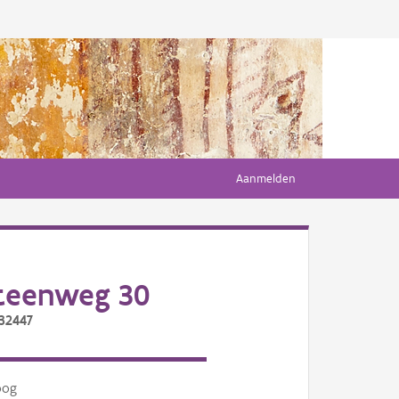
Aanmelden
teenweg 30
/32447
oog