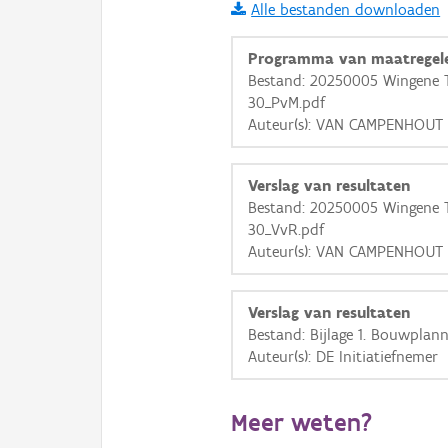
Alle bestanden downloaden
i
Programma van maatregel
Bestand: 20250005 Wingene T
30_PvM.pdf
+
−
Auteur(s): VAN CAMPENHOUT 
Verslag van resultaten
Bestand: 20250005 Wingene T
30_VvR.pdf
Auteur(s): VAN CAMPENHOUT 
Basis Lagen
OSM-Basiskaart
Verslag van resultaten
Ortho
Bestand: Bijlage 1. Bouwplan
Auteur(s): DE Initiatiefnemer
GRB-Basiskaart
GRB-Basiskaart in grijsw
Meer weten?