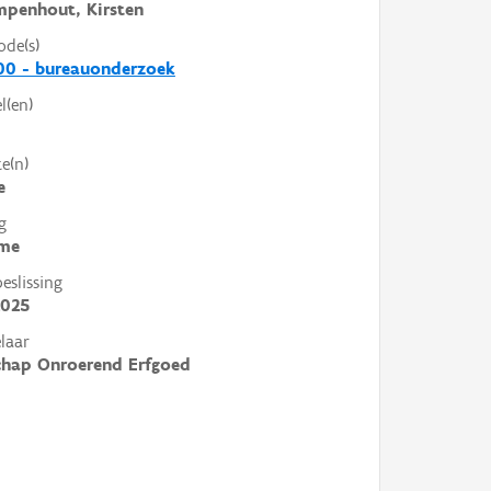
mpenhout, Kirsten
ode(s)
00 - bureauonderzoek
l(en)
e(n)
e
g
me
slissing
2025
laar
chap Onroerend Erfgoed