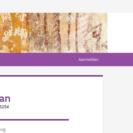
Aanmelden
aan
/3254
oog