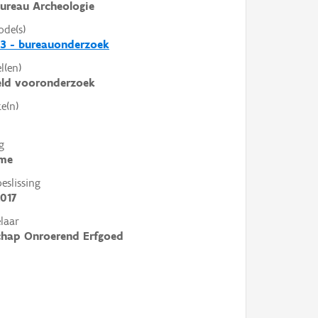
ureau Archeologie
ode(s)
3 - bureauonderzoek
l(en)
eld vooronderzoek
e(n)
g
me
slissing
017
laar
chap Onroerend Erfgoed