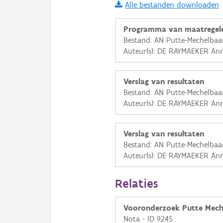
Alle bestanden downloaden
i
Programma van maatregel
Bestand: AN Putte-Mechelba
Auteur(s): DE RAYMAEKER An
+
−
Verslag van resultaten
Bestand: AN Putte-Mechelbaa
Auteur(s): DE RAYMAEKER An
Basis Lagen
Verslag van resultaten
Bestand: AN Putte-Mechelbaa
OSM-Basiskaart
Auteur(s): DE RAYMAEKER An
Ortho
Relaties
GRB-Basiskaart
GRB-Basiskaart in grijsw
Vooronderzoek Putte Mech
Nota - ID 9245