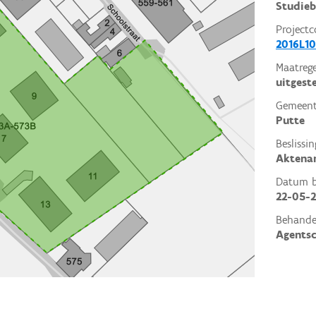
Studieb
Projectc
2016L10
Maatrege
uitgest
Gemeent
Putte
Beslissin
Aktena
Datum be
22-05-2
Behande
Agents