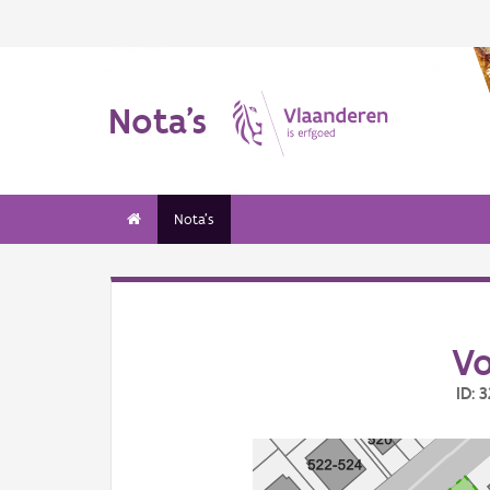
Nota's
Nota's
Vo
ID: 