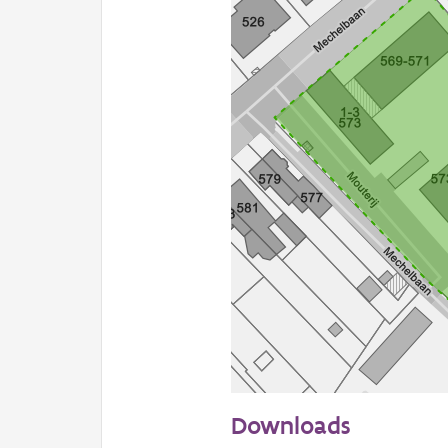
50 m
Downloads
Informatie Vlaanderen