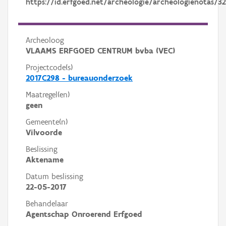
https://id.erfgoed.net/archeologie/archeologienotas/3
Archeoloog
VLAAMS ERFGOED CENTRUM bvba (VEC)
Projectcode(s)
2017C298 - bureauonderzoek
Maatregel(en)
geen
Gemeente(n)
Vilvoorde
Beslissing
Aktename
Datum beslissing
22-05-2017
Behandelaar
Agentschap Onroerend Erfgoed