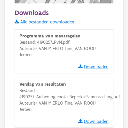
50 m
Downloads
Informatie Vlaanderen
Alle bestanden downloaden
i
Programma van maatregelen
Bestand: 4190257_PvM.pdf
Auteur(s): VAN MIERLO Tine, VAN ROOIJ
+
−
Jeroen
Downloaden
Verslag van resultaten
Bestand:
Basis Lagen
4190257_Archeologienota_BeperkteSamenstelling.pdf
Auteur(s): VAN MIERLO Tine, VAN ROOIJ
OSM-Basiskaart
Jeroen
Ortho
Downloaden
GRB-Basiskaart