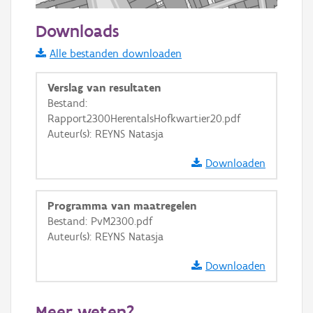
50 m
Downloads
Informatie Vlaanderen
Alle bestanden downloaden
i
Verslag van resultaten
Bestand:
Rapport2300HerentalsHofkwartier20.pdf
+
−
Auteur(s): REYNS Natasja
Downloaden
Programma van maatregelen
Bestand: PvM2300.pdf
Basis Lagen
Auteur(s): REYNS Natasja
OSM-Basiskaart
Downloaden
Ortho
GRB-Basiskaart
Meer weten?