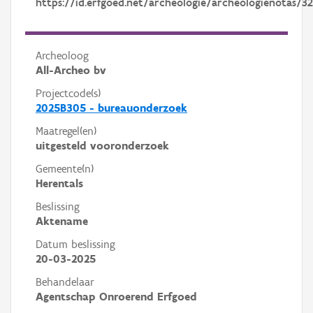
https://id.erfgoed.net/archeologie/archeologienotas/3
Archeoloog
All-Archeo bv
Projectcode(s)
2025B305 - bureauonderzoek
Maatregel(en)
uitgesteld vooronderzoek
Gemeente(n)
Herentals
Beslissing
Aktename
Datum beslissing
20-03-2025
Behandelaar
Agentschap Onroerend Erfgoed