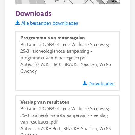
50 m
Downloads
Informatie Vlaanderen
Alle bestanden downloaden
i
Programma van maatregelen
Bestand: 2025B354 Lede Wichelse Steenweg
25-31 archeologienota aanpassing -
+
−
programma van maatregelen.pdf
Auteur(s): ACKE Bert, BRACKE Maarten, WYNS
Gwendy
Downloaden
Basis Lagen
Verslag van resultaten
Bestand: 2025B354 Lede Wichelse Steenweg
OSM-Basiskaart
25-31 archeologienota aanpassing - verslag
Ortho
van resultaten.pdf
Auteur(s): ACKE Bert, BRACKE Maarten, WYNS
GRB-Basiskaart