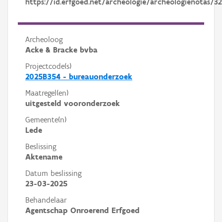
https://id.erfgoed.net/archeologie/archeologienotas/3
Archeoloog
Acke & Bracke bvba
Projectcode(s)
2025B354 - bureauonderzoek
Maatregel(en)
uitgesteld vooronderzoek
Gemeente(n)
Lede
Beslissing
Aktename
Datum beslissing
23-03-2025
Behandelaar
Agentschap Onroerend Erfgoed