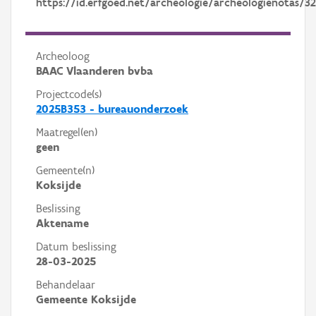
https://id.erfgoed.net/archeologie/archeologienotas/3
Archeoloog
BAAC Vlaanderen bvba
Projectcode(s)
2025B353 - bureauonderzoek
Maatregel(en)
geen
Gemeente(n)
Koksijde
Beslissing
Aktename
Datum beslissing
28-03-2025
Behandelaar
Gemeente Koksijde