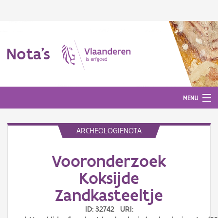
Nota's
MENU
ARCHEOLOGIENOTA
Nota's
Vooronderzoek
Aanmelden
Koksijde
Zandkasteeltje
ID: 32742 URI: