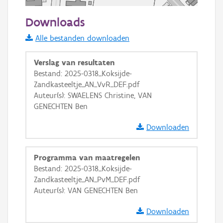
50 m
Downloads
Informatie Vlaanderen
Alle bestanden downloaden
i
Verslag van resultaten
Bestand: 2025-0318_Koksijde-
Zandkasteeltje_AN_VvR_DEF.pdf
+
−
Auteur(s): SWAELENS Christine, VAN
GENECHTEN Ben
Downloaden
Programma van maatregelen
Basis Lagen
Bestand: 2025-0318_Koksijde-
Zandkasteeltje_AN_PvM_DEF.pdf
OSM-Basiskaart
Auteur(s): VAN GENECHTEN Ben
Ortho
Downloaden
GRB-Basiskaart