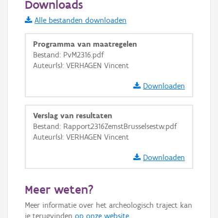
Downloads
Informatie Vlaanderen
Alle bestanden downloaden
i
Programma van maatregelen
Bestand: PvM2316.pdf
Auteur(s): VERHAGEN Vincent
+
−
Downloaden
Verslag van resultaten
Bestand: Rapport2316ZemstBrusselsestw.pdf
Auteur(s): VERHAGEN Vincent
Basis Lagen
Downloaden
OSM-Basiskaart
Ortho
Meer weten?
GRB-Basiskaart
Meer informatie over het archeologisch traject kan
GRB-Basiskaart in grijswaarden
je terugvinden
op onze website
.