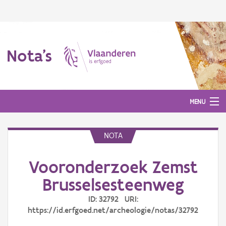
Nota's
MENU
NOTA
Nota's
Vooronderzoek Zemst
Aanmelden
Brusselsesteenweg
ID: 32792 URI:
https://id.erfgoed.net/archeologie/notas/32792