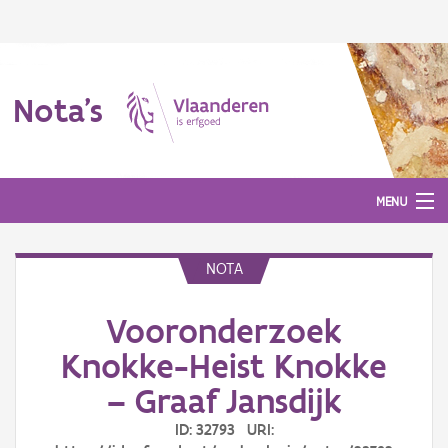
Nota's
MENU
NOTA
Nota's
Vooronderzoek
Aanmelden
Knokke-Heist Knokke
– Graaf Jansdijk
ID: 32793 URI: