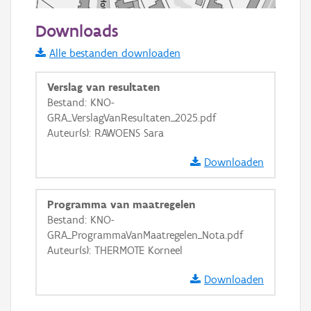
50 m
Downloads
Informatie Vlaanderen
Alle bestanden downloaden
i
Verslag van resultaten
Bestand: KNO-
GRA_VerslagVanResultaten_2025.pdf
+
−
Auteur(s): RAWOENS Sara
Downloaden
Programma van maatregelen
Bestand: KNO-
Basis Lagen
GRA_ProgrammaVanMaatregelen_Nota.pdf
Auteur(s): THERMOTE Korneel
OSM-Basiskaart
Ortho
Downloaden
GRB-Basiskaart