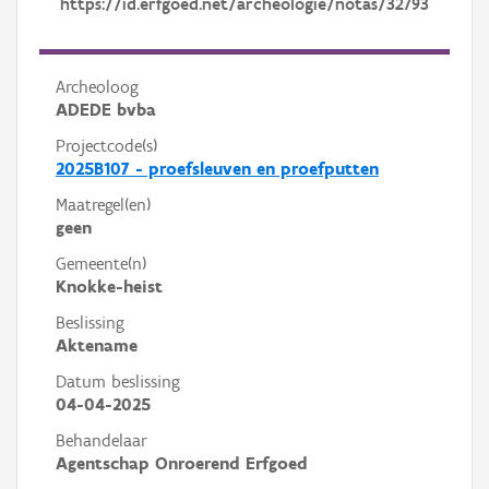
https://id.erfgoed.net/archeologie/notas/32793
Archeoloog
ADEDE bvba
Projectcode(s)
2025B107 - proefsleuven en proefputten
Maatregel(en)
geen
Gemeente(n)
Knokke-heist
Beslissing
Aktename
Datum beslissing
04-04-2025
Behandelaar
Agentschap Onroerend Erfgoed