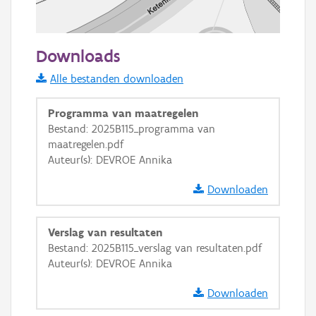
50 m
Downloads
Informatie Vlaanderen
Alle bestanden downloaden
i
Programma van maatregelen
Bestand: 2025B115_programma van
maatregelen.pdf
+
−
Auteur(s): DEVROE Annika
Downloaden
Verslag van resultaten
Bestand: 2025B115_verslag van resultaten.pdf
Basis Lagen
Auteur(s): DEVROE Annika
OSM-Basiskaart
Downloaden
Ortho