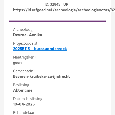
ID: 32845 URI:
https://id.erfgoed.net/archeologie/archeologienotas/3
Archeoloog
Devroe, Annika
Projectcode(s)
2025B115 - bureauonderzoek
Maatregel(en)
geen
Gemeente(n)
Beveren-kruibeke-zwijndrecht
Beslissing
Aktename
Datum beslissing
10-04-2025
Behandelaar