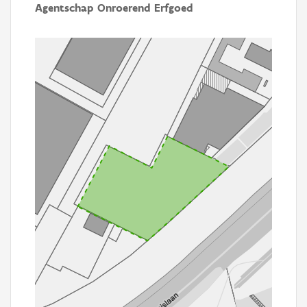
Agentschap Onroerend Erfgoed