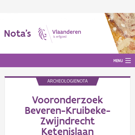
Nota's
MENU
ARCHEOLOGIENOTA
Nota's
Vooronderzoek
Aanmelden
Beveren-Kruibeke-
Zwijndrecht
Ketenislaan