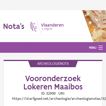
Nota's
MENU
ARCHEOLOGIENOTA
Nota's
Vooronderzoek
Aanmelden
Lokeren Maaibos
ID: 32900 URI:
https://id.erfgoed.net/archeologie/archeologienotas/3