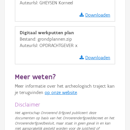
Ortho
Auteur(s): GHEYSEN Korneel
GRB-Basiskaart
Downloaden
GRB-Basiskaart in grijswaarden
Digitaal werkputten plan
Bestand: grondplannen.zip
Auteur(s): OPDRACHTGEVER x
Downloaden
Meer weten?
Meer informatie over het archeologisch traject kan
je terugvinden
op onze website
.
Disclaimer
Het agentschap Onroerend Erfgoed publiceert deze
documenten op basis van het Onroerenderfgoeddecreet en het
Onroerenderfgoedbesluit, maar staat in geen geval in en kan
niet aansprakelijk gesteld worden voor de juistheid of