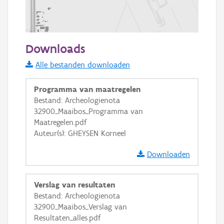
200 m
Downloads
Informatie Vlaanderen
Alle bestanden downloaden
i
Programma van maatregelen
Bestand: Archeologienota
32900_Maaibos_Programma van
+
−
Maatregelen.pdf
Auteur(s): GHEYSEN Korneel
Downloaden
Verslag van resultaten
Basis Lagen
Bestand: Archeologienota
32900_Maaibos_Verslag van
OSM-Basiskaart
Resultaten_alles.pdf