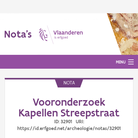
Nota's
MENU
NOTA
Nota's
Vooronderzoek
Aanmelden
Kapellen Streepstraat
ID: 32901 URI:
https://id.erfgoed.net/archeologie/notas/32901