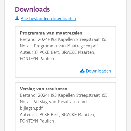
50 m
Downloads
Informatie Vlaanderen
Alle bestanden downloaden
i
Programma van maatregelen
Bestand: 2024H193 Kapellen Streepstraat 155
Nota - Programma van Maatregelen.pdf
+
−
Auteur(s): ACKE Bert, BRACKE Maarten,
FONTEYN Paulien
Downloaden
Verslag van resultaten
Basis Lagen
Bestand: 2024H193 Kapellen Streepstraat 155
Nota - Verslag van Resultaten met
OSM-Basiskaart
bijlagen.pdf
Ortho
Auteur(s): ACKE Bert, BRACKE Maarten,
FONTEYN Paulien
GRB-Basiskaart