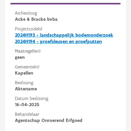
Archeoloog
Acke & Bracke bvba
Projectcode(s)
2024H193 - landschappelijk bodemonderzoek
2024H194 - proefsleuven en proefputten
Maatregel(en)
geen
Gemeente(n)
Kapellen
Beslissing
Aktename
Datum beslissing
16-04-2025
Behandelaar
Agentschap Onroerend Erfgoed