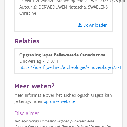
IECAN01_2025B420_Archeologienota_PVM_20250328.pdf
Auteur(s): DERWEDUWEN Natascha, SWAELENS
Christine
Downloaden
Relaties
Opgraving Ieper Bellewaerde Canadazone
Eindverslag - ID 3711
https://id.erfgoed.net/archeologie/eindverslagen/3711
Meer weten?
Meer informatie over het archeologisch traject kan
je terugvinden
op onze website
.
Disclaimer
Het agentschap Onroerend Erfgoed publiceert deze
documenten op basis van het Onroerenderfgoeddecreet en het