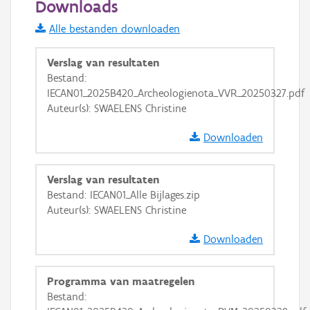
Downloads
Informatie Vlaanderen
Alle bestanden downloaden
i
Verslag van resultaten
Bestand:
IECAN01_2025B420_Archeologienota_VVR_20250327.pdf
+
−
Auteur(s): SWAELENS Christine
Downloaden
Verslag van resultaten
Bestand: IECAN01_Alle Bijlages.zip
Basis Lagen
Auteur(s): SWAELENS Christine
OSM-Basiskaart
Downloaden
Ortho
GRB-Basiskaart
Programma van maatregelen
Bestand:
GRB-Basiskaart in grijswaarden