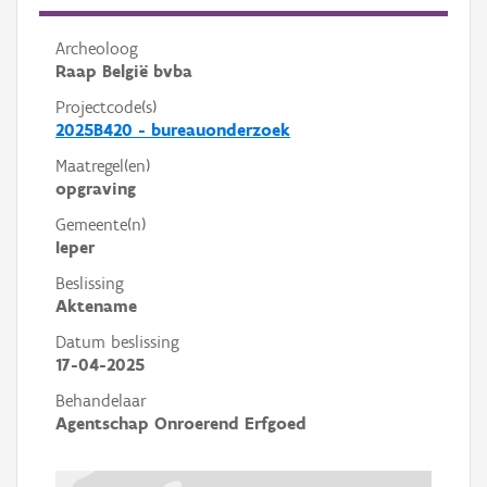
Archeoloog
Raap België bvba
Projectcode(s)
2025B420 - bureauonderzoek
Maatregel(en)
opgraving
Gemeente(n)
Ieper
Beslissing
Aktename
Datum beslissing
17-04-2025
Behandelaar
Agentschap Onroerend Erfgoed