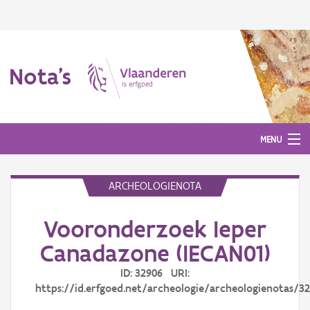
Nota's
MENU
ARCHEOLOGIENOTA
Nota's
Vooronderzoek Ieper
Aanmelden
Canadazone (IECAN01)
ID: 32906 URI:
https://id.erfgoed.net/archeologie/archeologienotas/3