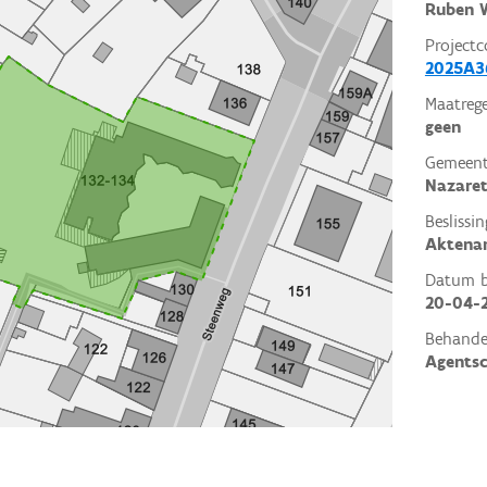
Ruben W
Projectc
2025A3
Maatrege
geen
Gemeent
Nazaret
Beslissin
Aktena
Datum be
20-04-
Behande
Agents