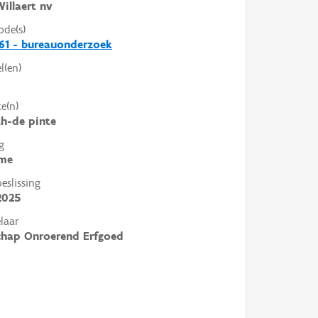
illaert nv
ode(s)
61 - bureauonderzoek
l(en)
e(n)
h-de pinte
g
me
slissing
2025
laar
chap Onroerend Erfgoed