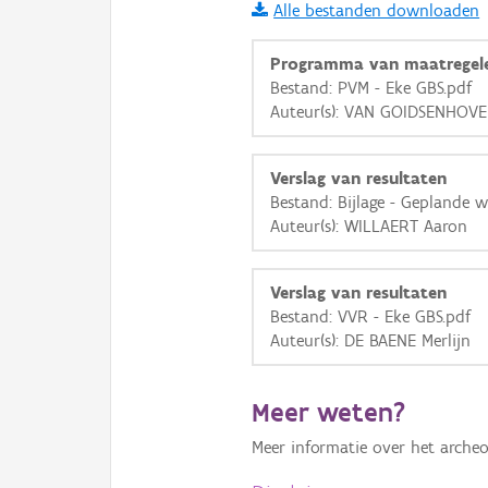
Alle bestanden downloaden
i
Programma van maatregel
Bestand: PVM - Eke GBS.pdf
Auteur(s): VAN GOIDSENHOV
+
−
Verslag van resultaten
Bestand: Bijlage - Geplande 
Auteur(s): WILLAERT Aaron
Basis Lagen
Verslag van resultaten
Bestand: VVR - Eke GBS.pdf
OSM-Basiskaart
Auteur(s): DE BAENE Merlijn
Ortho
GRB-Basiskaart
Meer weten?
GRB-Basiskaart in grijsw
Meer informatie over het archeo