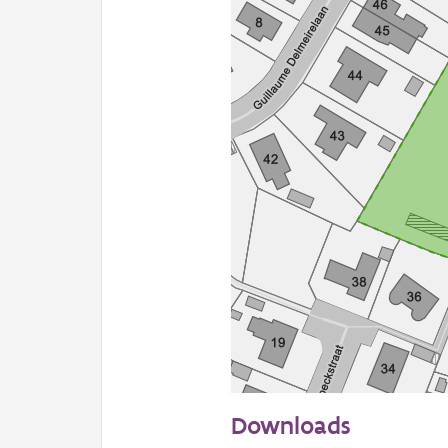
50 m
Downloads
Informatie Vlaanderen