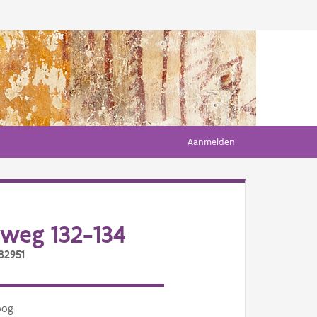
Aanmelden
weg 132-134
32951
oog