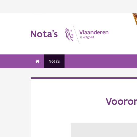
Nota's
Nota's
Vooron