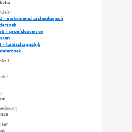
bvba
ode(s)
2 - verkennend archeologisch
derzoek
5 - proefsleuven en
utten
 - landschappelijk
nderzoek
l(en)
e(n)
g
me
slissing
2025
laar
ent