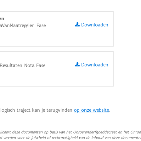
en
Downloaden
VanMaatregelen_Fase
Downloaden
Resultaten_Nota Fase
logisch traject kan je terugvinden
op onze website
.
aarden
iceert deze documenten op basis van het Onroerenderfgoeddecreet en het Onroer
teld worden voor de juistheid of rechtmatigheid van de inhoud van deze documente