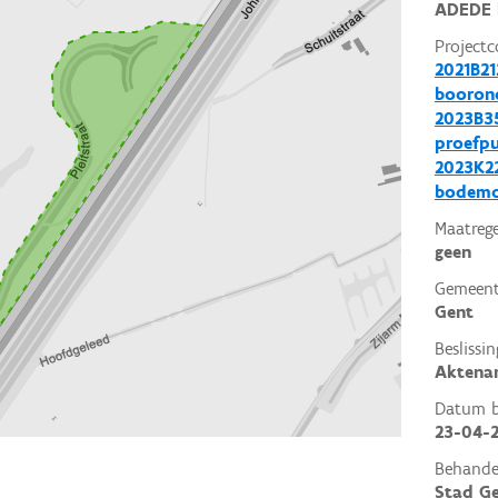
ADEDE 
Projectc
2021B21
booron
2023B35
proefp
2023K22
bodemo
Maatrege
geen
Gemeent
Gent
Beslissin
Aktena
Datum be
23-04-
Behande
Stad G