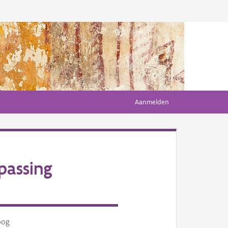
Aanmelden
passing
oog