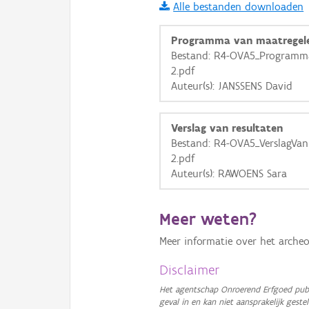
Alle bestanden downloaden
i
Programma van maatregel
Bestand: R4-OVA5_Programma
2.pdf
+
−
Auteur(s): JANSSENS David
Verslag van resultaten
Bestand: R4-OVA5_VerslagVan
2.pdf
Auteur(s): RAWOENS Sara
Basis Lagen
OSM-Basiskaart
Meer weten?
Ortho
Meer informatie over het archeo
GRB-Basiskaart
Disclaimer
GRB-Basiskaart in grijsw
Het agentschap Onroerend Erfgoed publ
geval in en kan niet aansprakelijk ges