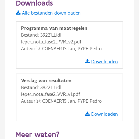
Downloads
Informatie Vlaanderen
Alle bestanden downloaden
i
Programma van maatregelen
Bestand: 39221_Lidl
Ieper_nota_fase2_PVM_v2.pdf
+
−
Auteur(s): COENAERTS Jan, PYPE Pedro
Downloaden
Verslag van resultaten
Bestand: 39221_Lidl
Basis Lagen
Ieper_nota_fase2_VVR_v1.pdf
Auteur(s): COENAERTS Jan, PYPE Pedro
OSM-Basiskaart
Ortho
Downloaden
GRB-Basiskaart
Meer weten?
GRB-Basiskaart in grijswaarden