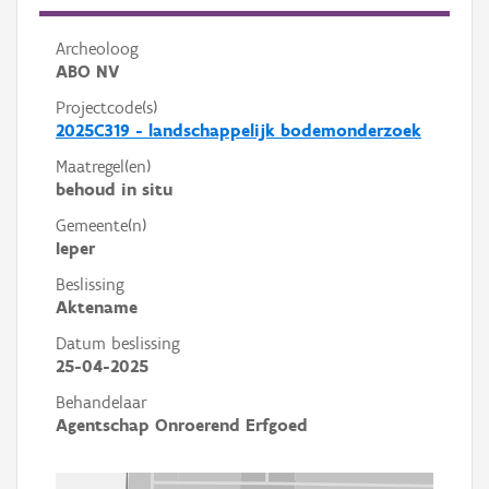
Archeoloog
ABO NV
Projectcode(s)
2025C319 - landschappelijk bodemonderzoek
Maatregel(en)
behoud in situ
Gemeente(n)
Ieper
Beslissing
Aktename
Datum beslissing
25-04-2025
Behandelaar
Agentschap Onroerend Erfgoed