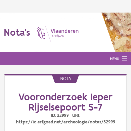
Nota's
MENU
NOTA
Nota's
Vooronderzoek Ieper
Aanmelden
Rijselsepoort 5-7
ID: 32999 URI:
https://id.erfgoed.net/archeologie/notas/32999