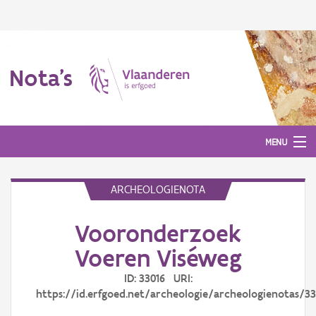
Nota's
MENU
ARCHEOLOGIENOTA
Nota's
Vooronderzoek
Aanmelden
Voeren Viséweg
ID: 33016 URI:
https://id.erfgoed.net/archeologie/archeologienotas/33