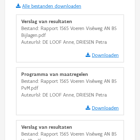
Alle bestanden downloaden
i
Verslag van resultaten
Bestand: Rapport 1565 Voeren Viséweg AN BS
Bijlagen.pdf
+
−
Auteur(s): DE LOOF Anne, DRIESEN Petra
Downloaden
Programma van maatregelen
Bestand: Rapport 1565 Voeren Viséweg AN BS
Basis Lagen
PvM.pdf
Auteur(s): DE LOOF Anne, DRIESEN Petra
OSM-Basiskaart
Ortho
Downloaden
GRB-Basiskaart
Verslag van resultaten
GRB-Basiskaart in grijswaarden
Bestand: Rapport 1565 Voeren Viséweg AN BS