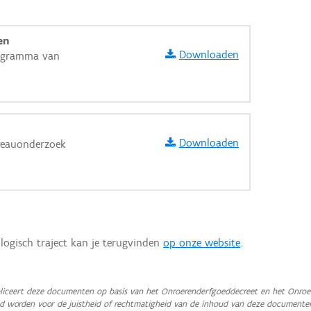
en
Downloaden
rogramma van
Downloaden
reauonderzoek
logisch traject kan je terugvinden
op onze website
.
aarden
iceert deze documenten op basis van het Onroerenderfgoeddecreet en het Onroer
teld worden voor de juistheid of rechtmatigheid van de inhoud van deze documente