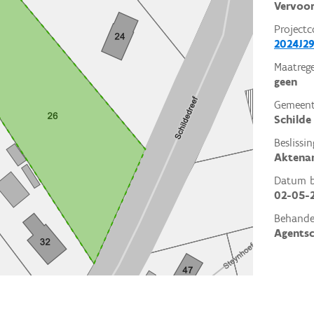
Vervoor
Projectc
2024J29
Maatrege
geen
Gemeent
Schilde
Beslissin
Aktena
Datum be
02-05-
Behande
Agents