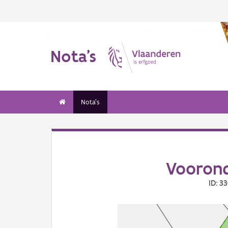
Nota's
Nota's
Voorond
ID: 3