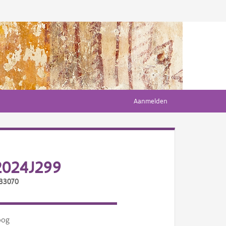
Aanmelden
2024J299
/33070
oog