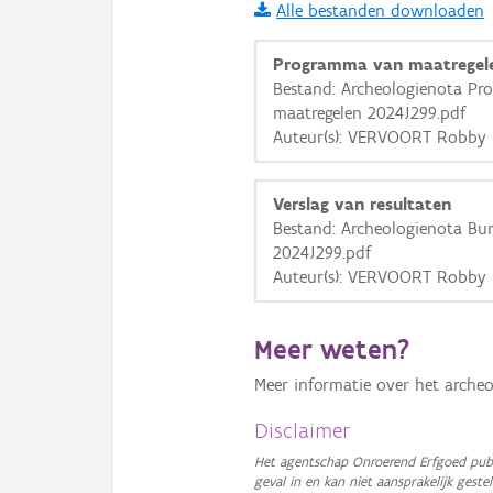
Alle bestanden downloaden
i
Programma van maatregel
Bestand: Archeologienota P
maatregelen 2024J299.pdf
+
−
Auteur(s): VERVOORT Robby
Verslag van resultaten
Bestand: Archeologienota Bu
2024J299.pdf
Auteur(s): VERVOORT Robby
Basis Lagen
OSM-Basiskaart
Meer weten?
Ortho
Meer informatie over het archeo
GRB-Basiskaart
Disclaimer
GRB-Basiskaart in grijsw
Het agentschap Onroerend Erfgoed publ
geval in en kan niet aansprakelijk ges