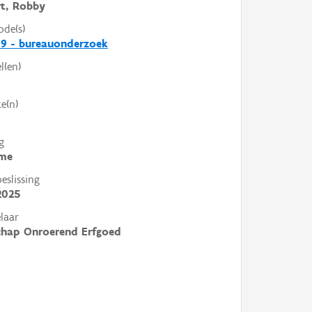
t, Robby
ode(s)
9 - bureauonderzoek
l(en)
e(n)
g
me
slissing
2025
laar
chap Onroerend Erfgoed