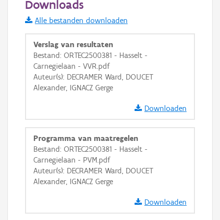
Downloads
Informatie Vlaanderen
Alle bestanden downloaden
i
Verslag van resultaten
Bestand: ORTEC2500381 - Hasselt -
Carnegielaan - VVR.pdf
+
−
Auteur(s): DECRAMER Ward, DOUCET
Alexander, IGNACZ Gerge
Downloaden
Programma van maatregelen
Basis Lagen
Bestand: ORTEC2500381 - Hasselt -
Carnegielaan - PVM.pdf
OSM-Basiskaart
Auteur(s): DECRAMER Ward, DOUCET
Ortho
Alexander, IGNACZ Gerge
GRB-Basiskaart
Downloaden
GRB-Basiskaart in grijswaarden