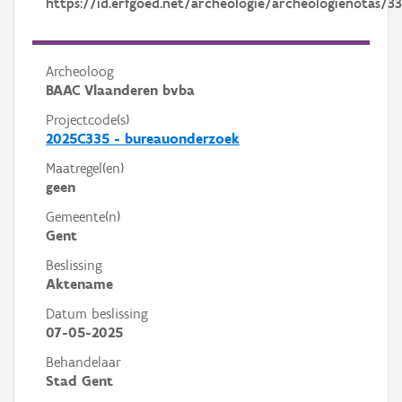
https://id.erfgoed.net/archeologie/archeologienotas/33
Archeoloog
BAAC Vlaanderen bvba
Projectcode(s)
2025C335 - bureauonderzoek
Maatregel(en)
geen
Gemeente(n)
Gent
Beslissing
Aktename
Datum beslissing
07-05-2025
Behandelaar
Stad Gent