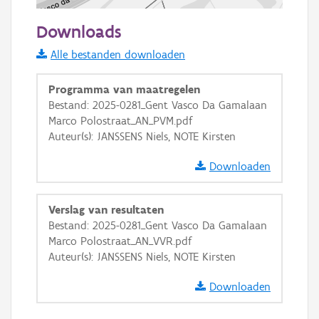
50 m
Downloads
Informatie Vlaanderen
Alle bestanden downloaden
i
Programma van maatregelen
Bestand: 2025-0281_Gent Vasco Da Gamalaan
Marco Polostraat_AN_PVM.pdf
+
−
Auteur(s): JANSSENS Niels, NOTE Kirsten
Downloaden
Verslag van resultaten
Bestand: 2025-0281_Gent Vasco Da Gamalaan
Basis Lagen
Marco Polostraat_AN_VVR.pdf
Auteur(s): JANSSENS Niels, NOTE Kirsten
OSM-Basiskaart
Ortho
Downloaden
GRB-Basiskaart