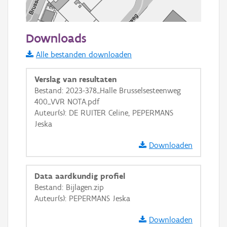
50 m
Downloads
Informatie Vlaanderen
Alle bestanden downloaden
i
Verslag van resultaten
Bestand: 2023-378_Halle Brusselsesteenweg
400_VVR NOTA.pdf
+
−
Auteur(s): DE RUITER Celine, PEPERMANS
Jeska
Downloaden
Data aardkundig profiel
Basis Lagen
Bestand: Bijlagen.zip
Auteur(s): PEPERMANS Jeska
OSM-Basiskaart
Ortho
Downloaden