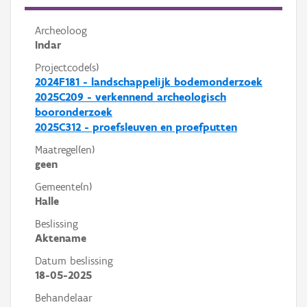
Archeoloog
Indar
Projectcode(s)
2024F181 - landschappelijk bodemonderzoek
2025C209 - verkennend archeologisch
booronderzoek
2025C312 - proefsleuven en proefputten
Maatregel(en)
geen
Gemeente(n)
Halle
Beslissing
Aktename
Datum beslissing
18-05-2025
Behandelaar