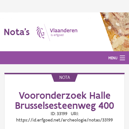
Nota's
MENU
NOTA
Nota's
Vooronderzoek Halle
Aanmelden
Brusselsesteenweg 400
ID: 33199 URI:
https://id.erfgoed.net/archeologie/notas/33199