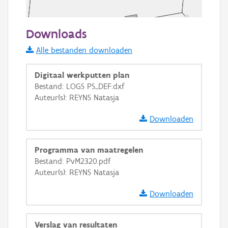
50 m
Downloads
Informatie Vlaanderen
Alle bestanden downloaden
i
Digitaal werkputten plan
Bestand: LOGS PS_DEF.dxf
Auteur(s): REYNS Natasja
+
−
Downloaden
Programma van maatregelen
Bestand: PvM2320.pdf
Auteur(s): REYNS Natasja
Basis Lagen
Downloaden
OSM-Basiskaart
Ortho
Verslag van resultaten