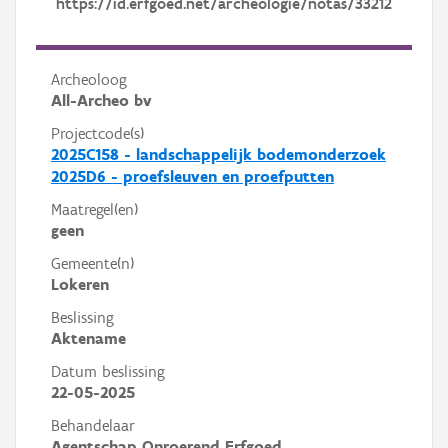
https://id.erfgoed.net/archeologie/notas/33212
Archeoloog
All-Archeo bv
Projectcode(s)
2025C158 - landschappelijk bodemonderzoek
2025D6 - proefsleuven en proefputten
Maatregel(en)
geen
Gemeente(n)
Lokeren
Beslissing
Aktename
Datum beslissing
22-05-2025
Behandelaar
Agentschap Onroerend Erfgoed