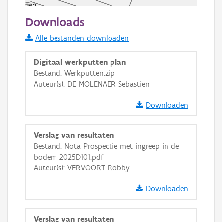
50 m
Downloads
Informatie Vlaanderen
Alle bestanden downloaden
i
Digitaal werkputten plan
Bestand: Werkputten.zip
Auteur(s): DE MOLENAER Sebastien
+
−
Downloaden
Verslag van resultaten
Bestand: Nota Prospectie met ingreep in de
bodem 2025D101.pdf
Basis Lagen
Auteur(s): VERVOORT Robby
OSM-Basiskaart
Downloaden
Ortho
GRB-Basiskaart
Verslag van resultaten