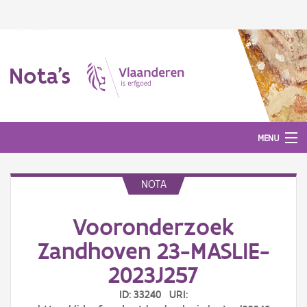
Nota's
MENU
NOTA
Nota's
Vooronderzoek
Aanmelden
Zandhoven 23-MASLIE-
2023J257
ID: 33240 URI: