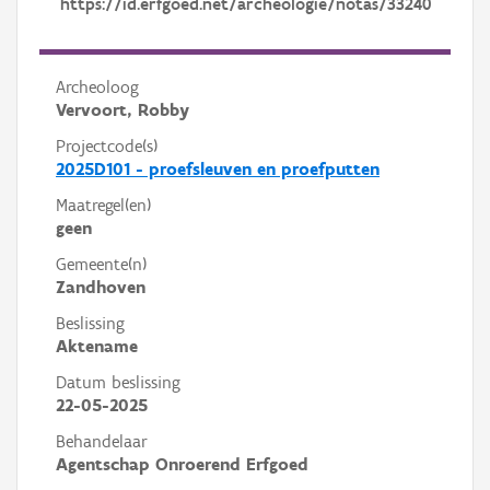
https://id.erfgoed.net/archeologie/notas/33240
Archeoloog
Vervoort, Robby
Projectcode(s)
2025D101 - proefsleuven en proefputten
Maatregel(en)
geen
Gemeente(n)
Zandhoven
Beslissing
Aktename
Datum beslissing
22-05-2025
Behandelaar
Agentschap Onroerend Erfgoed