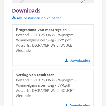
50 m
Downloads
Informatie Vlaanderen
Alle bestanden downloaden
i
Programma van maatregelen
Bestand: ORTEC2500638 - Wijnegem -
Wommelgemsesteenweg - PVM.pdf
+
−
Auteur(s): DECRAMER Ward, DOUCET
Alexander
Downloaden
Verslag van resultaten
Basis Lagen
Bestand: ORTEC2500638 - Wijnegem -
Wommelgemsesteenweg - VVR.pdf
OSM-Basiskaart
Auteur(s): DECRAMER Ward, DOUCET
Ortho
Alexander
GRB-Basiskaart
Downloaden