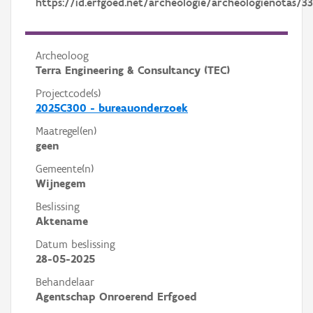
https://id.erfgoed.net/archeologie/archeologienotas/33
Archeoloog
Terra Engineering & Consultancy (TEC)
Projectcode(s)
2025C300 - bureauonderzoek
Maatregel(en)
geen
Gemeente(n)
Wijnegem
Beslissing
Aktename
Datum beslissing
28-05-2025
Behandelaar
Agentschap Onroerend Erfgoed