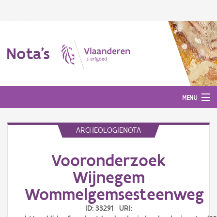
Nota's
MENU
ARCHEOLOGIENOTA
Nota's
Vooronderzoek
Aanmelden
Wijnegem
Wommelgemsesteenweg
ID: 33291 URI: