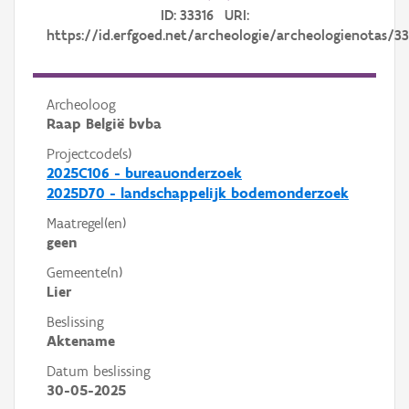
ID: 33316 URI:
https://id.erfgoed.net/archeologie/archeologienotas/33
Archeoloog
Raap België bvba
Projectcode(s)
2025C106 - bureauonderzoek
2025D70 - landschappelijk bodemonderzoek
Maatregel(en)
geen
Gemeente(n)
Lier
Beslissing
Aktename
Datum beslissing
30-05-2025