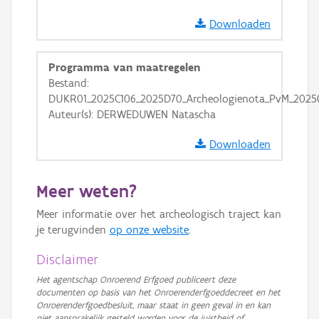
Ortho
Downloaden
GRB-Basiskaart
GRB-Basiskaart in grijswaarden
Programma van maatregelen
Bestand:
DUKR01_2025C106_2025D70_Archeologienota_PvM_20250
Auteur(s): DERWEDUWEN Natascha
Downloaden
Meer weten?
Meer informatie over het archeologisch traject kan
je terugvinden
op onze website
.
Disclaimer
Het agentschap Onroerend Erfgoed publiceert deze
documenten op basis van het Onroerenderfgoeddecreet en het
Onroerenderfgoedbesluit, maar staat in geen geval in en kan
niet aansprakelijk gesteld worden voor de juistheid of