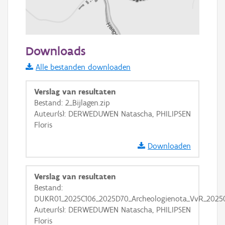
100 m
Downloads
Informatie Vlaanderen
Alle bestanden downloaden
i
Verslag van resultaten
Bestand: 2_Bijlagen.zip
Auteur(s): DERWEDUWEN Natascha, PHILIPSEN
+
−
Floris
Downloaden
Verslag van resultaten
Bestand:
Basis Lagen
DUKR01_2025C106_2025D70_Archeologienota_VvR_20250
Auteur(s): DERWEDUWEN Natascha, PHILIPSEN
OSM-Basiskaart
Floris